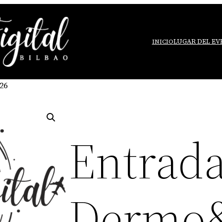
LUGAR DEL E
INICIO
26
Entrad
Dermo&