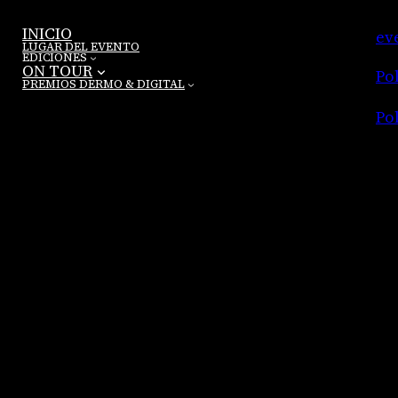
d
a
INICIO
ev
LUGAR DEL EVENTO
D
EDICIONES
ON TOUR
Po
e
PREMIOS DERMO & DIGITAL
r
Po
m
o
&
F
i
g
i
t
a
l
B