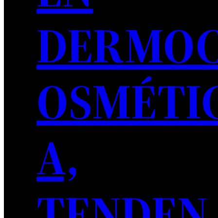
DERMO
OSMÉTI
A,
TENDEN