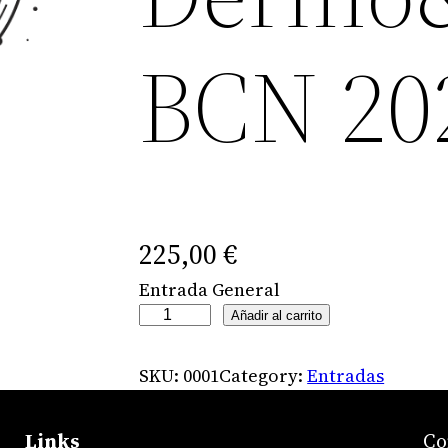
BCN 20
225,00
€
Entrada General
E
Añadir al carrito
n
t
SKU:
0001
Category:
Entradas
r
a
Links
Co