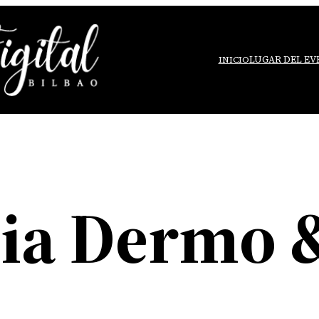
LUGAR DEL E
INICIO
ia Dermo & 